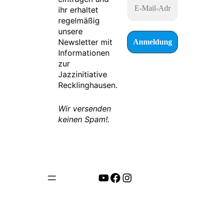
ihr erhaltet
regelmäßig
unsere
Newsletter mit
Informationen
zur
Jazzinitiative
Recklinghausen.
Wir versenden
keinen Spam!.
https://www.youtube.com/channel/UCYZC2ed2Ynq2uH-Xg8xC7bA
Facebook
Instagram