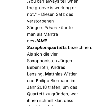
„You can always tell when
the groove is working or
not.“ – Diesen Satz des
verstorbenen
Sängers
Prince
könnte
man als Mantra
des
JAMP
Saxophonquartetts
bezeichnen.
Als sich die vier
Saxophonisten
J
ürgen
Bebenroth,
A
ndres
Lensing,
M
atthias Wittler
und
P
hilipp Biermann im
Jahr 2018 trafen, um das
Quartett zu gründen, war
ihnen schnell klar, dass