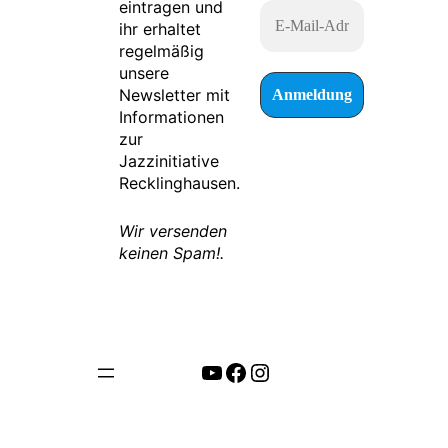
eintragen und
ihr erhaltet
regelmäßig
unsere
Newsletter mit
Informationen
zur
Jazzinitiative
Recklinghausen.
Wir versenden
keinen Spam!.
https://www.youtube.com/channel/UCYZC2ed2Ynq2uH-Xg8xC7bA
Facebook
Instagram