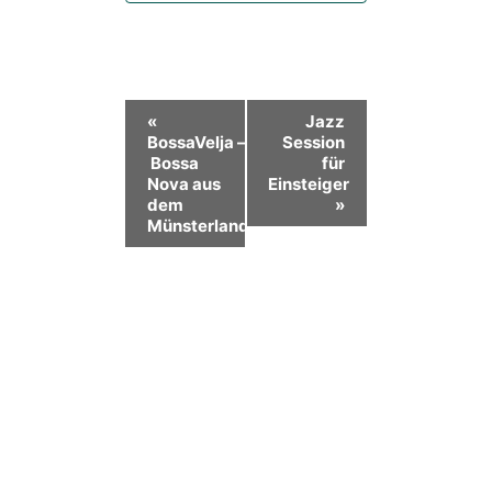
Veranstaltung-
«
Jazz
BossaVelja –
Session
Navigation
Bossa
für
Nova aus
Einsteiger
dem
»
Münsterland