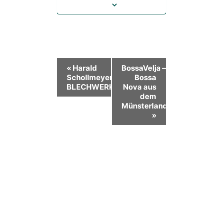
Veranstaltung-
«
Harald
BossaVelja –
Schollmeyer’s
Bossa
Navigation
BLECHWERK
Nova aus
dem
Münsterland
»