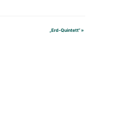
„Erd-Quintett“
»