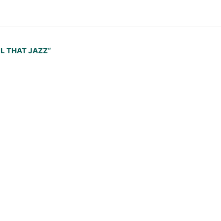
-
LL THAT JAZZ“